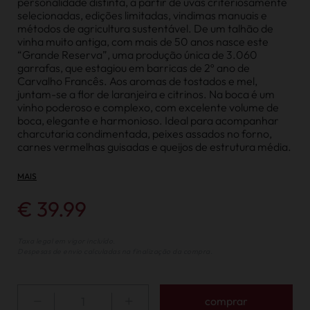
personalidade distinta, a partir de uvas criteriosamente
selecionadas, edições limitadas, vindimas manuais e
métodos de agricultura sustentável. De um talhão de
vinha muito antiga, com mais de 50 anos nasce este
“Grande Reserva”, uma produção única de 3.060
garrafas, que estagiou em barricas de 2º ano de
Carvalho Francês. Aos aromas de tostados e mel,
juntam-se a flor de laranjeira e citrinos. Na boca é um
vinho poderoso e complexo, com excelente volume de
boca, elegante e harmonioso. Ideal para acompanhar
charcutaria condimentada, peixes assados no forno,
carnes vermelhas guisadas e queijos de estrutura média.
MAIS
€ 39.99
Taxa legal em vigor incluído.
Despesas de envio calculadas na finalização da compra.
comprar