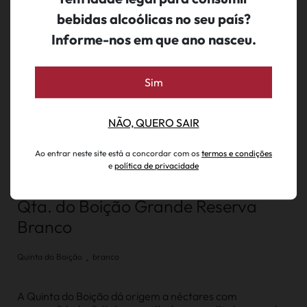
bebidas alcoólicas no seu país?
Informe-nos em que ano nasceu.
Sim
NÃO, QUERO SAIR
Ao entrar neste site está a concordar com os
termos e condições
e
política de privacidade
Qta. do Boição Grande Reserva
Branco
.
Quinta do Boição
branco
A Quinta do Boição dá origem a néctares com