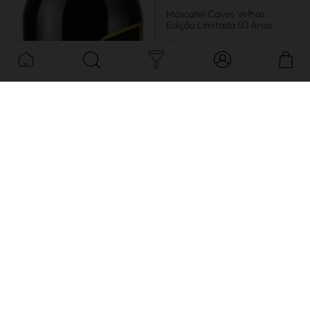
Moscatel Caves Velhas
Edição Limitada 50 Anos
Caves Velhas
.
generosos