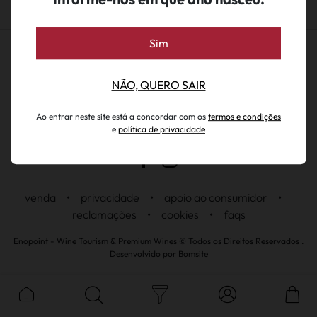
Sim
NÃO, QUERO SAIR
Ao entrar neste site está a concordar com os
termos e condições
e
política de privacidade
venda
•
privacidade
•
apoio ao consumidor
•
reclamações
•
cookies
•
faqs
Enopoint - Wine Tourism & Premium Wines © Todos os Direitos Reservados .
Desenvolvido por
Bomsite