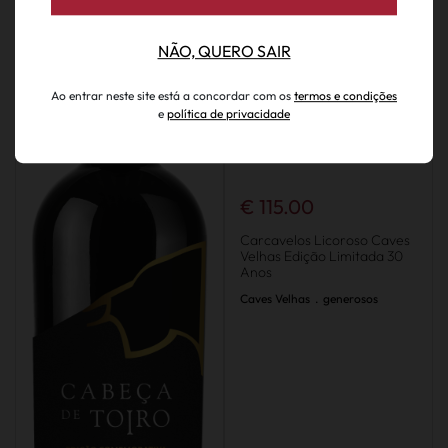
NÃO, QUERO SAIR
Ao entrar neste site está a concordar com os
termos e condições
e
política de privacidade
€ 115.00
Carcavelos Licoroso Caves
Velhas Edição Limitada 30
Anos
Caves Velhas
.
generosos