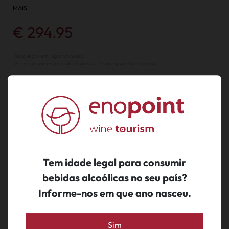
MAIS
€ 294.95
Taxa legal em vigor incluído.
Despesas de envio calculadas na finalização da compra.
comprar
Tem idade legal para consumir
sugerimos ainda...
bebidas alcoólicas no seu país?
Informe-nos em que ano nasceu.
Sim