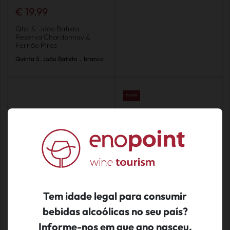
€ 19.99
Qta. S. João Batista
Reserva Chardonnay &
Fernão Pires
Quinta S. João Batista
.
branco
novo
Tem idade legal para consumir
bebidas alcoólicas no seu país?
Informe-nos em que ano nasceu.