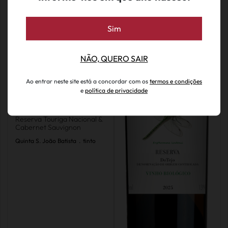
Sim
NÃO, QUERO SAIR
Ao entrar neste site está a concordar com os
termos e condições
e
política de privacidade
€ 19.99
Qta. S. João Batista
Reserva Touriga Nacional &
Cabernet Sauvignon
Quinta S. João Batista
.
tinto