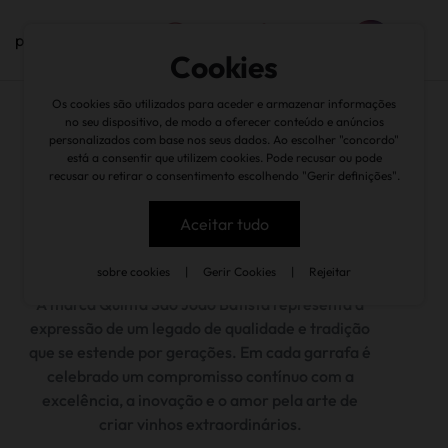
pt
Cookies
Os cookies são utilizados para aceder e armazenar informações
garrafeira
/
quinta s. joão batista
no seu dispositivo, de modo a oferecer conteúdo e anúncios
personalizados com base nos seus dados. Ao escolher "concordo"
está a consentir que utilizem cookies. Pode recusar ou pode
voltar
recusar ou retirar o consentimento escolhendo "Gerir definições".
Aceitar tudo
sobre cookies
|
Gerir Cookies
|
Rejeitar
A marca Quinta São João Batista representa a
expressão de um legado de qualidade e tradição
que se estende por gerações. Em cada garrafa é
celebrado um compromisso contínuo com a
excelência, a inovação e o amor pela arte de
criar vinhos extraordinários.