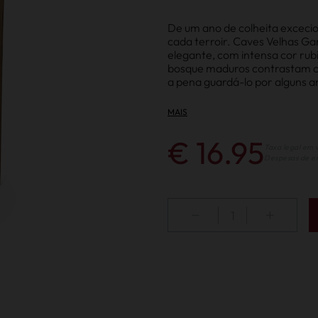
De um ano de colheita excecio
cada terroir. Caves Velhas Ga
elegante, com intensa cor rub
bosque maduros contrastam co
a pena guardá-lo por alguns a
MAIS
€ 16.95
Taxa legal em v
Despesas de en