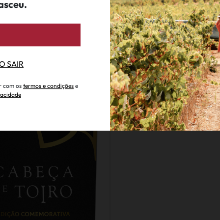
asceu.
€ 294.95
Moscatel Caves Velhas Ediç
Limitada 50 Anos
O SAIR
Caves Velhas
.
generosos
ar com os
termos e condições
e
ivacidade