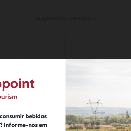
sugerimos ainda...
 consumir bebidas
ís? Informe-nos em