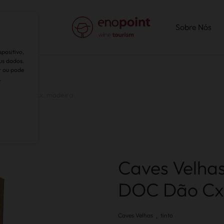
Sobre Nós
positivo,
us dados.
r ou pode
.
into doc dão cx. madeira
Caves Velhas
DOC Dão Cx
.
Caves Velhas
tinto