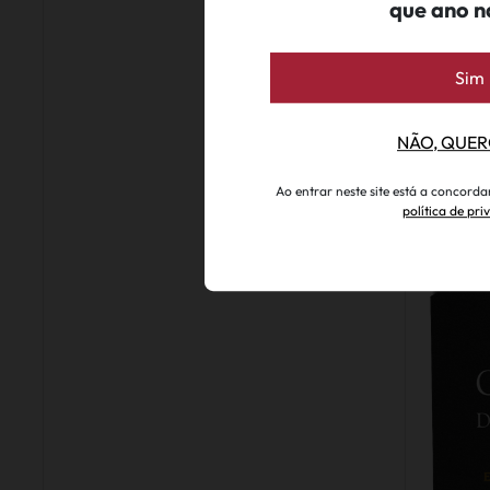
que ano n
Sim
NÃO, QUER
Ao entrar neste site está a concord
política de pr