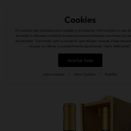
Experiências
Garrafeira
pt
Cookies
Os cookies são utilizados para aceder e armazenar informações no seu dis
de modo a oferecer conteúdo e anúncios personalizados com base nos se
Ao escolher "concordo" está a consentir que utilizem cookies. Pode recusa
recusar ou retirar o consentimento escolhendo "Gerir definições"
garrafeira
vinhos
caves velhas garrafeira t
Aceitar tudo
voltar
sobre cookies
|
Gerir Cookies
|
Rejeitar